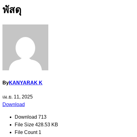
พัสดุ
By
KANYARAK K
เม.ย. 11, 2025
Download
Download
713
File Size
428.53 KB
File Count
1