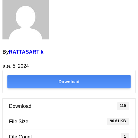
By
RATTASART k
ส.ค. 5, 2024
Download
115
Download
90.61 KB
File Size
1
File Count