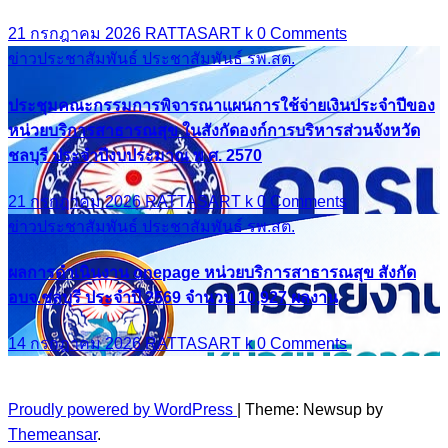
21 กรกฎาคม 2026
RATTASART k
0 Comments
ข่าวประชาสัมพันธ์
ประชาสัมพันธ์ รพ.สต.
ประชุมคณะกรรมการพิจารณาแผนการใช้จ่ายเงินประจำปีของ
หน่วยบริการสาธารณสุข ในสังกัดองก์การบริหารส่วนจังหวัด
ชลบุรี ประจำปีงบประมาณ พ.ศ. 2570
21 กรกฎาคม 2026
RATTASART k
0 Comments
ข่าวประชาสัมพันธ์
ประชาสัมพันธ์ รพ.สต.
ผลการดำเนินงาน onepage หน่วยบริการสาธารณสุข สังกัด
อบจ.ชลบุรี ประจำปี 2569 จำนวน 10,927 ผลงาน
14 กรกฎาคม 2026
RATTASART k
0 Comments
Proudly powered by WordPress
|
Theme: Newsup by
Themeansar
.