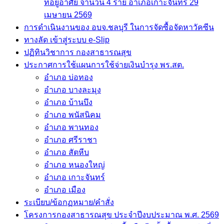
ที่อยู่อาศัย จำนวน 4 ราย อำเภอเกาะจันทร์ 29
เมษายน 2569
การดำเนินงานของ อบจ.ชลบุรี ในการจัดซื้อจัดหาวัคซีน
ทางลัด เข้าสู่ระบบ e-Slip
ปฏิทินวิชาการ กองสาธารณสุข
ประกาศการใช้แผนการใช้จ่ายเงินบำรุง พร.สต.
อำเภอ บ่อทอง
อำเภอ บางละมุง
อำเภอ บ้านบึง
อำเภอ พนัสนิคม
อำเภอ พานทอง
อำเภอ ศรีราชา
อำเภอ สัตหีบ
อำเภอ หนองใหญ่
อำเภอ เกาะจันทร์
อำเภอ เมือง
ระเบียบ/ข้อกฏหมาย/คำสั่ง
โครงการกองสาธารณสุข ประจำปีงบประมาณ พ.ศ. 2569