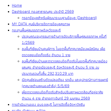
Home
Dashboard กองสาธารณสุข ประจำปี 2569
กรอกข้อมูลสำหรับพัฒนาระบบฐานข้อมูล (Dashboard)
MY DATA ศูนย์บริหารจัดการข้อมูลสุขภาพ
กองทุนฟื้นฟูสมรรถภาพจังหวัดชลบุรี
ประชุมคณะอนุกรรมการด้านการจัดบริการฟื้นฟูสมรรถภาพ ครั้งที่
1/2569
ลงพื้นที่เยี่ยมบ้านคนพิการ ในเขตพื้นที่เทศบาลเมืองพนัสนิคม เพื่อ
ตรวจสอบข้อเท็จจริง จำนวน 1 ราย
ลงพื้นที่เยี่ยมบ้านและตรวจสอบข้อเท็จจริงในเขตพื้นที่เทศบาลเมือง
แสนสุข อำเภอเมืองชลบุรี จังหวัดชลบุรี จำนวน 5 ราย งบ
ประมาณรวมทั้งสิ้น 292,310.29 บาท
เปิดศูนย์ซ่อมสร้างดัดแปลงเตียง รถเข็น และอุปกรณ์ทางการแพทย์
(เทศบาลตำบลหนองตำลึง) 5/5/69
เพื่อตรวจสอบข้อเท็จจริงสำหรับปรับสภาพแวดล้อมที่อยู่อาศัย
จำนวน 4 ราย อำเภอเกาะจันทร์ 29 เมษายน 2569
การดำเนินงานของ อบจ.ชลบุรี ในการจัดซื้อจัดหาวัคซีน