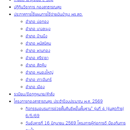
ทางลัด เข้าสู่ระบบ e-Slip
ปฏิทินวิชาการ กองสาธารณสุข
ประกาศการใช้แผนการใช้จ่ายเงินบำรุง พร.สต.
อำเภอ บ่อทอง
อำเภอ บางละมุง
อำเภอ บ้านบึง
อำเภอ พนัสนิคม
อำเภอ พานทอง
อำเภอ ศรีราชา
อำเภอ สัตหีบ
อำเภอ หนองใหญ่
อำเภอ เกาะจันทร์
อำเภอ เมือง
ระเบียบ/ข้อกฏหมาย/คำสั่ง
โครงการกองสาธารณสุข ประจำปีงบประมาณ พ.ศ. 2569
กิจกรรมอบรมการช่วยฟื้นคืนชีพขั้นพื้นฐาน” รุ่นที่ 4 (รุ่นสุดท้าย)
6/5/69
วันอังคารที่ 16 มิถุนายน 2569 โครงการผู้ก่อการดี ป้องกันการ