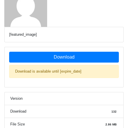
[featured_image]
Download
Download is available until [expire_date]
Version
Download
132
File Size
2.86 MB