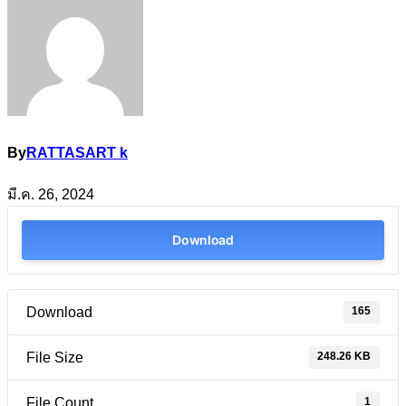
By
RATTASART k
มี.ค. 26, 2024
Download
165
Download
248.26 KB
File Size
1
File Count