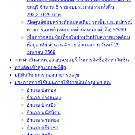
เพื่อตรวจสอบข้อเท็จจริงสำหรับปรับสภาพแวดล้อมที่
อยู่อาศัย จำนวน 4 ราย อำเภอเกาะจันทร์ 29 เมษายน
2569
การดำเนินงานของ อบจ.ชลบุรี ในการจัดซื้อจัดหาวัคซีน
ทางลัด เข้าสู่ระบบ e-Slip
ปฏิทินวิชาการ กองสาธารณสุข
ประกาศการใช้แผนการใช้จ่ายเงินบำรุง พร.สต.
อำเภอ บ่อทอง
อำเภอ บางละมุง
อำเภอ บ้านบึง
อำเภอ พนัสนิคม
อำเภอ พานทอง
อำเภอ ศรีราชา
อำเภอ สัตหีบ
อำเภอ หนองใหญ่
อำเภอ เกาะจันทร์
อำเภอ เมือง
ระเบียบ/ข้อกฏหมาย/คำสั่ง