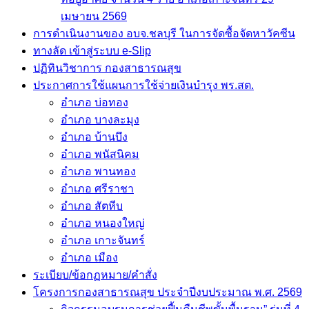
การดำเนินงานของ อบจ.ชลบุรี ในการจัดซื้อจัดหาวัคซีน
ทางลัด เข้าสู่ระบบ e-Slip
ปฏิทินวิชาการ กองสาธารณสุข
ประกาศการใช้แผนการใช้จ่ายเงินบำรุง พร.สต.
อำเภอ บ่อทอง
อำเภอ บางละมุง
อำเภอ บ้านบึง
อำเภอ พนัสนิคม
อำเภอ พานทอง
อำเภอ ศรีราชา
อำเภอ สัตหีบ
อำเภอ หนองใหญ่
อำเภอ เกาะจันทร์
อำเภอ เมือง
ระเบียบ/ข้อกฏหมาย/คำสั่ง
โครงการกองสาธารณสุข ประจำปีงบประมาณ พ.ศ. 2569
กิจกรรมอบรมการช่วยฟื้นคืนชีพขั้นพื้นฐาน” รุ่นที่ 4